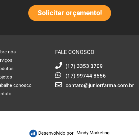
Solicitar orçamento!
FALE CONOSCO
bre nós
rviços
(17) 3353 3709
odutos
(17) 99744 8556
ojetos
contato@juniorfarma.com.br
abalhe conosco
ntato
Mindy Marketing
Desenvolvido por