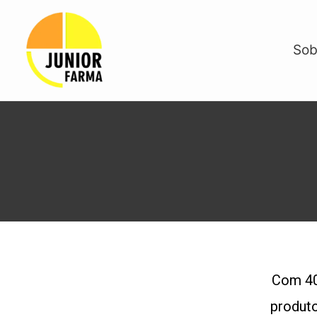
Sob
Com 40
produto