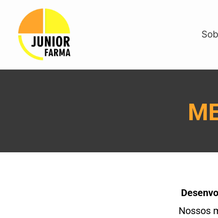
Sob
ME
Desenvol
Nossos m