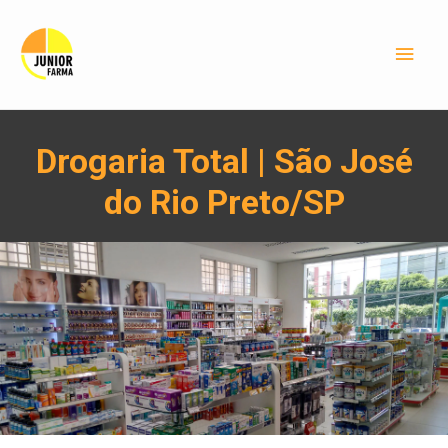
Drogaria Total
| São José
do Rio Preto/SP