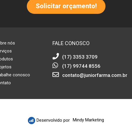
Solicitar orçamento!
FALE CONOSCO
bre nós
rviços
(17) 3353 3709
odutos
(17) 99744 8556
ojetos
contato@juniorfarma.com.br
abalhe conosco
ntato
Mindy Marketing
Desenvolvido por