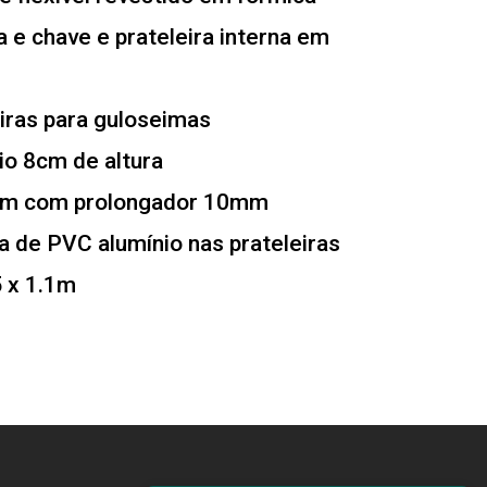
 e chave e prateleira interna em
iras para guloseimas
io 8cm de altura
mm com prolongador 10mm
 de PVC alumínio nas prateleiras
5 x 1.1m